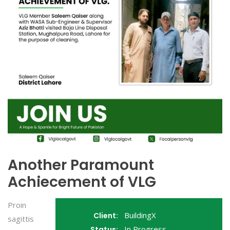
Another Paramount
Achiecement of VLG
Proin
BuildingX
Client:
sagittis
In Progress
Status: