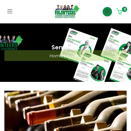
0
Seminars
Home
/
Events